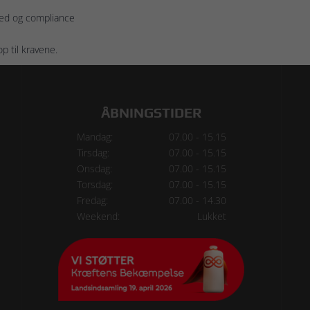
hed og compliance
op til kravene.
ÅBNINGSTIDER
Mandag:
07.00 - 15.15
Tirsdag:
07.00 - 15.15
Onsdag:
07.00 - 15.15
Torsdag:
07.00 - 15.15
Fredag:
07.00 - 14.30
Weekend:
Lukket