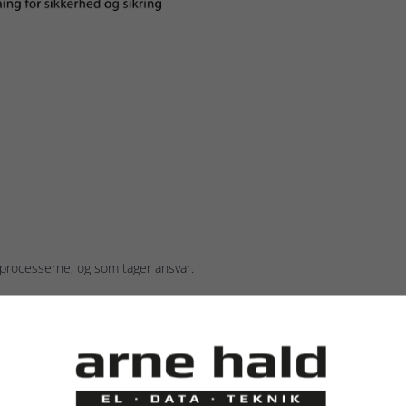
å processerne, og som tager ansvar.
DSBRANCHEN
t:
der