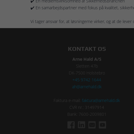
✔️ En medlemsvirksomhed af SikkerhedsBranchen
✔️ En samarbejdspartner med fokus på kvalitet, sikker
Vi tager ansvar for, at løsningerne virker, og at de lever 
KONTAKT OS
Arne Hald A/S
Sletten 47b
DK-7500 Holstebro
+45 9742 1644
ah@arnehald.dk
Faktura e-mail:
faktura@arnehald.dk
CVR nr.: 31497914
Bank: 7600-2009801