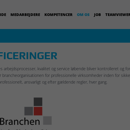
IDE
MEDARBEJDERE
KOMPETENCER
OM OS
JOB
TEAMVIEWE
FICERINGER
res arbejdsprocesser, kvalitet og service løbende bliver kontrolleret og f
brancheorganisationen for professionelle virksomheder inden for sikker
professionelt, ansvarligt og efter gældende regler, hver gang.