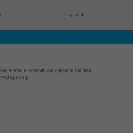
Log ind
R

orbedret efter en international anerkendt standard.
hed og sikring.