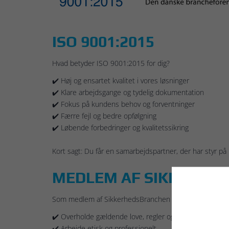
ISO 9001:2015
Hvad betyder ISO 9001:2015 for dig?
✔️ Høj og ensartet kvalitet i vores løsninger
✔️ Klare arbejdsgange og tydelig dokumentation
✔️ Fokus på kundens behov og forventninger
✔️ Færre fejl og bedre opfølgning
✔️ Løbende forbedringer og kvalitetssikring
Kort sagt: Du får en samarbejdspartner, der har styr p
MEDLEM AF SIKKERHE
Som medlem af SikkerhedsBranchen forpligter vi os til a
✔️ Overholde gældende love, regler og branchestandar
✔️ Arbejde etisk og professionelt