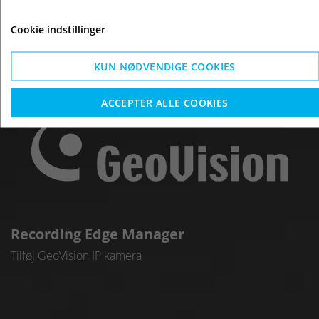
GEOVISION VIDEOOVÅGNING
Cookie indstillinger
Mere end 15 års erfaring med installation af
KUN NØDVENDIGE COOKIES
GeoVision
ACCEPTER ALLE COOKIES
Recording Edge Manager
Tilføj GeoVision IP kamera