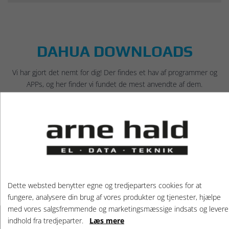
DAHUA DOWNLOADS
Vi har gjort det nemt for dig! Der findes et hav af programmer og
APPs, og her finder vi fundet de mest anvendte af dem.
Navn
Beskrivelse
SmartPSS Lite
Se live og optagelser fra Dahua videooverv
SmartPlayer
Et program til at afspille gemte optagelser
ConfigTool
Værktøj til at opdatere Dahua produkter m
SmartPSS Lite (MAC)
Se live og optagelser fra Dahua videooverv
Dette websted benytter egne og tredjeparters cookies for at
fungere, analysere din brug af vores produkter og tjenester, hjælpe
med vores salgsfremmende og marketingsmæssige indsats og levere
indhold fra tredjeparter.
Læs mere