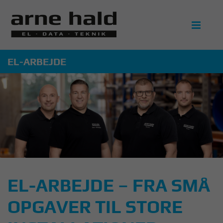

EL-ARBEJDE
EL-ARBEJDE – FRA SMÅ
OPGAVER TIL STORE