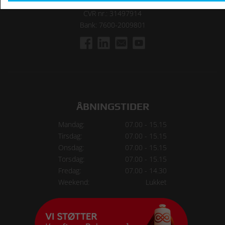
Faktura e-mail:
faktura@arnehald.dk
CVR nr.: 31497914
Bank: 7600-2009801
ÅBNINGSTIDER
Mandag:
07.00 - 15.15
Tirsdag:
07.00 - 15.15
Onsdag:
07.00 - 15.15
Torsdag:
07.00 - 15.15
Fredag:
07.00 - 14.30
Weekend:
Lukket