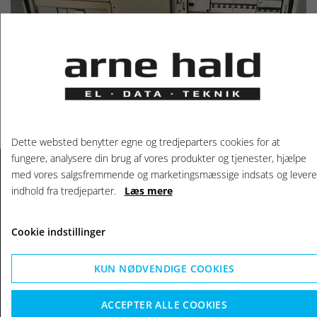
Dette websted benytter egne og tredjeparters cookies for at
fungere, analysere din brug af vores produkter og tjenester, hjælpe
med vores salgsfremmende og marketingsmæssige indsats og levere
indhold fra tredjeparter.
Læs mere
KONTAKT OS
Arne Hald A/S
Cookie indstillinger
Sletten 47b
DK-7500 Holstebro
KUN NØDVENDIGE COOKIES
+45 9742 1644
ah@arnehald.dk
ACCEPTER ALLE COOKIES