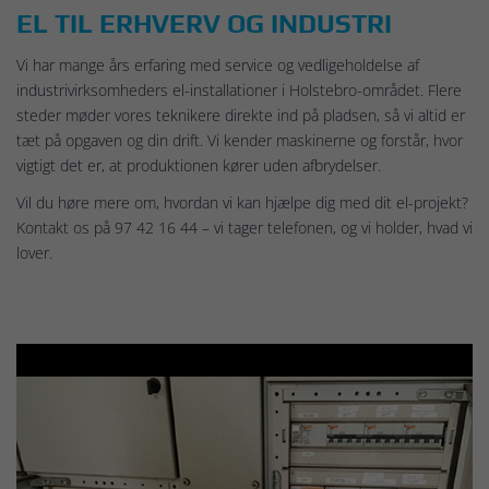
EL TIL ERHVERV OG INDUSTRI
Vi har mange års erfaring med service og vedligeholdelse af
industrivirksomheders el-installationer i Holstebro-området. Flere
steder møder vores teknikere direkte ind på pladsen, så vi altid er
tæt på opgaven og din drift. Vi kender maskinerne og forstår, hvor
vigtigt det er, at produktionen kører uden afbrydelser.
Vil du høre mere om, hvordan vi kan hjælpe dig med dit el-projekt?
Kontakt os på 97 42 16 44 – vi tager telefonen, og vi holder, hvad vi
lover.