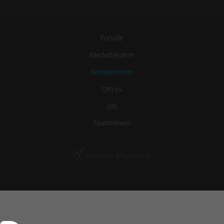
Forside
Medarbejdere
Kompetencer
Om os
Job
TeamViewer