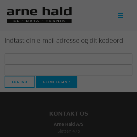

Indtast din e-mail adresse og dit kodeord
LOG IND
GLEMT LOGIN ?
KONTAKT OS
Arne Hald A/S
Sletten 47b