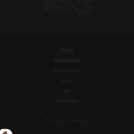
Forside
Medarbejdere
Kompetencer
Om os
Job
TeamViewer