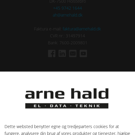
DK-7500 Holstebro
+45 9742 1644
ah@arnehald.dk
Faktura e-mail:
faktura@arnehald.dk
CVR nr.: 31497914
Bank: 7600-2009801
ÅBNINGSTIDER
Mandag:
07.00 - 15.15
Tirsdag:
07.00 - 15.15
Onsdag:
07.00 - 15.15
Torsdag:
07.00 - 15.15
Dette websted benytter egne og tredjeparters cookies for at
Fredag:
07.00 - 14.30
fungere, analysere din brug af vores produkter og tjenester, hjælpe